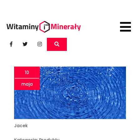
10
maja
Jacek