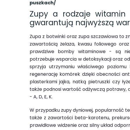
puszkach/
Zupy a rodzaje witamin 
gwarantują najwyższą wa
Zupa z botwinki oraz zupa szczawiowa to z
zawartością żelaza, kwasu foliowego oraz
prawdziwe bomby witaminowe - są nie
potrzebuje wsparcia w detoksykacji oraz o
sprzyja utrzymaniu właściwego poziomu
regenerację komórek dzięki obecności anty
plasterkami jajka, natką pietruszki czy ły
także podnosi wartość odżywczą potrawy, d
- A, D, E, K.
W przypadku zupy dyniowej, popularność te
także z zawartości beta-karotenu, prekurs
prawidłowe widzenie oraz silny układ odpor