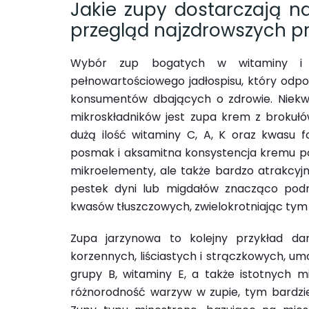
Jakie zupy dostarczają n
przegląd najzdrowszych p
Wybór zup bogatych w witaminy i 
pełnowartościowego jadłospisu, który odp
konsumentów dbających o zdrowie. Niek
mikroskładników jest zupa krem z brokułó
dużą ilość witaminy C, A, K oraz kwasu fo
posmak i aksamitna konsystencja kremu p
mikroelementy, ale także bardzo atrakcyj
pestek dyni lub migdałów znacząco podn
kwasów tłuszczowych, zwielokrotniając ty
Zupa jarzynowa to kolejny przykład da
korzennych, liściastych i strączkowych, u
grupy B, witaminy E, a także istotnych mi
różnorodność warzyw w zupie, tym bardzie