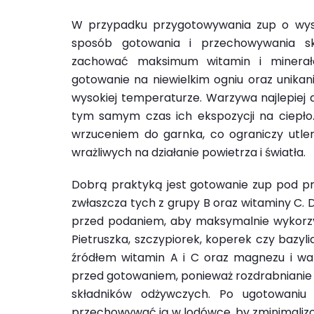
W przypadku przygotowywania zup o wyso
sposób gotowania i przechowywania skł
zachować maksimum witamin i minerałó
gotowanie na niewielkim ogniu oraz unika
wysokiej temperaturze. Warzywa najlepiej
tym samym czas ich ekspozycji na ciepło. 
wrzuceniem do garnka, co ograniczy utleni
wrażliwych na działanie powietrza i światła.
Dobrą praktyką jest gotowanie zup pod prz
zwłaszcza tych z grupy B oraz witaminy C. 
przed podaniem, aby maksymalnie wykorzyst
Pietruszka, szczypiorek, koperek czy bazyl
źródłem witamin A i C oraz magnezu i wa
przed gotowaniem, ponieważ rozdrabnianie
składników odżywczych. Po ugotowaniu
przechowywać ją w lodówce, by zminimaliz