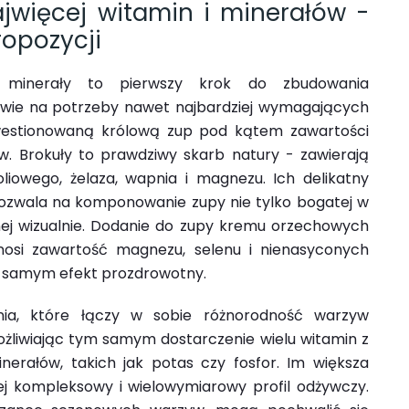
ajwięcej witamin i minerałów -
ropozycji
minerały to pierwszy krok do zbudowania
owie na potrzeby nawet najbardziej wymagających
westionowaną królową zup pod kątem zawartości
w. Brokuły to prawdziwy skarb natury - zawierają
liowego, żelaza, wapnia i magnezu. Ich delikatny
ozwala na komponowanie zupy nie tylko bogatej w
nej wizualnie. Dodanie do zupy kremu orzechowych
osi zawartość magnezu, selenu i nienasyconych
m samym efekt prozdrowotny.
nia, które łączy w sobie różnorodność warzyw
możliwiając tym samym dostarczenie wielu witamin z
nerałów, takich jak potas czy fosfor. Im większa
j kompleksowy i wielowymiarowy profil odżywczy.