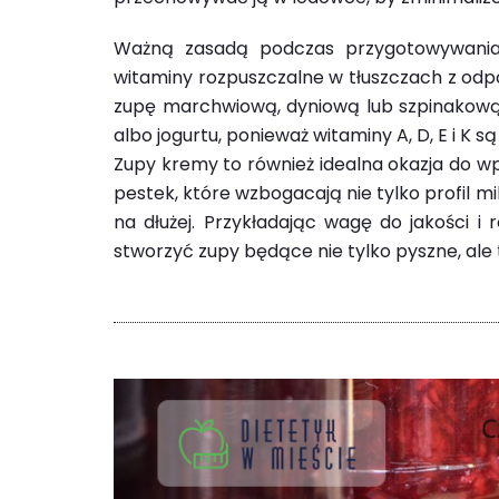
Ważną zasadą podczas przygotowywania
witaminy rozpuszczalne w tłuszczach z odp
zupę marchwiową, dyniową lub szpinakową,
albo jogurtu, ponieważ witaminy A, D, E i K s
Zupy kremy to również idealna okazja do w
pestek, które wzbogacają nie tylko profil m
na dłużej. Przykładając wagę do jakości i
stworzyć zupy będące nie tylko pyszne, ale 