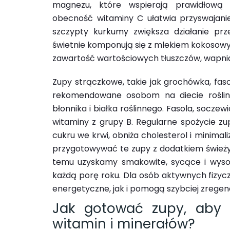
magnezu, które wspierają prawidłową 
obecność witaminy C ułatwia przyswajanie
szczypty kurkumy zwiększa działanie pr
świetnie komponują się z mlekiem kokosow
zawartość wartościowych tłuszczów, wapnia 
Zupy strączkowe, takie jak grochówka, fas
rekomendowane osobom na diecie roślinn
błonnika i białka roślinnego. Fasola, socze
witaminy z grupy B. Regularne spożycie zu
cukru we krwi, obniża cholesterol i minima
przygotowywać te zupy z dodatkiem świeżyc
temu uzyskamy smakowite, sycące i wyso
każdą porę roku. Dla osób aktywnych fizyc
energetyczne, jak i pomogą szybciej zregen
Jak gotować zupy, aby 
witamin i minerałów?