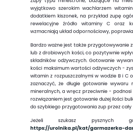
Zupy typu minestrone, bazujące na mie
wyjątkowo szerokim wachlarzem witamin
dodatkiem kiszonek, na przykład zupę og
rewelacyjne źródło witaminy C oraz k
wzmacniają układ odpornościowy, poprawiaj
Bardzo ważne jest także przygotowywanie z
lub z drobiowych kości, co pozytywnie wpł
składników odżywczych. Gotowanie wywaru
kości maksimum wartości odżywczych - zysk
witamin z rozpuszczalnymi w wodzie B i C 
zaznaczyć, że długie gotowanie wywaru 
mineralnych, a wręcz przeciwnie - podnosi
rozwiązaniem jest gotowanie dużej ilości bu
do szybkiego przygotowania zup przez cały 
Jeżeli szukasz pysznych go
https://urolnika.pl/kat/garmazerka-d