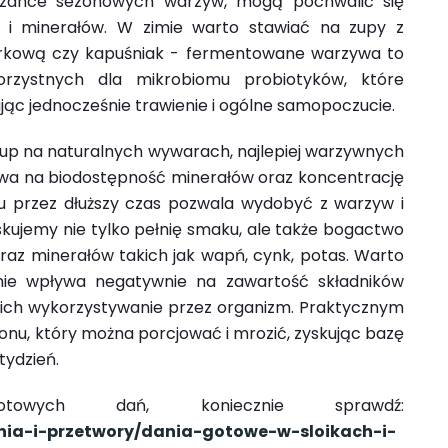
szance sezonowych warzyw, mogą pochwalić się
 i minerałów. W zimie warto stawiać na zupy z
órkową czy kapuśniak - fermentowane warzywa to
orzystnych dla mikrobiomu probiotyków, które
ąc jednocześnie trawienie i ogólne samopoczucie.
up na naturalnych wywarach, najlepiej warzywnych
ywa na biodostępność minerałów oraz koncentrację
 przez dłuższy czas pozwala wydobyć z warzyw i
ujemy nie tylko pełnię smaku, ale także bogactwo
oraz minerałów takich jak wapń, cynk, potas. Warto
nie wpływa negatywnie na zawartość składników
 ich wykorzystywanie przez organizm. Praktycznym
lionu, który można porcjować i mrozić, zyskując bazę
tydzień.
towych dań, koniecznie sprawdź:
ania-i-przetwory/dania-gotowe-w-sloikach-i-