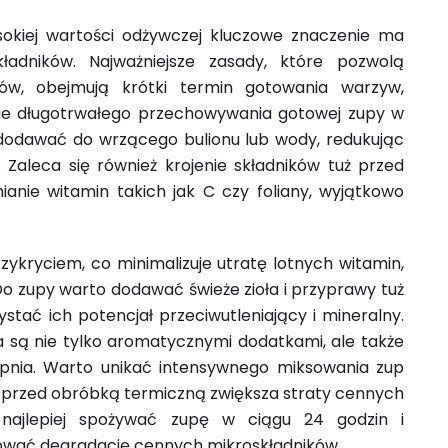
kiej wartości odżywczej kluczowe znaczenie ma
adników. Najważniejsze zasady, które pozwolą
w, obejmują krótki termin gotowania warzyw,
nie długotrwałego przechowywania gotowej zupy w
 dodawać do wrzącego bulionu lub wody, redukując
Zaleca się również krojenie składników tuż przed
anie witamin takich jak C czy foliany, wyjątkowo
ykryciem, co minimalizuje utratę lotnych witamin,
Do zupy warto dodawać świeże zioła i przyprawy tuż
ać ich potencjał przeciwutleniający i mineralny.
ia są nie tylko aromatycznymi dodatkami, ale także
pnia. Warto unikać intensywnego miksowania zup
 przed obróbką termiczną zwiększa straty cennych
 najlepiej spożywać zupę w ciągu 24 godzin i
ować degradację cennych mikroskładników.