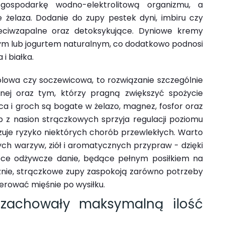
gospodarkę wodno-elektrolitową organizmu, a
 żelaza. Dodanie do zupy pestek dyni, imbiru czy
zeciwzapalne oraz detoksykujące. Dyniowe kremy
ym lub jogurtem naturalnym, co dodatkowo podnosi
i białka.
olowa czy soczewicowa, to rozwiązanie szczególnie
ej oraz tym, którzy pragną zwiększyć spożycie
wica i groch są bogate w żelazo, magnez, fosfor oraz
p z nasion strączkowych sprzyja regulacji poziomu
lizuje ryzyko niektórych chorób przewlekłych. Warto
h warzyw, ziół i aromatycznych przypraw - dzięki
ce odżywcze danie, będące pełnym posiłkiem na
znie, strączkowe zupy zaspokoją zarówno potrzeby
erować mięśnie po wysiłku.
zachowały maksymalną ilość